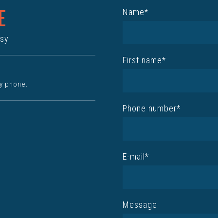
E
Name*
ssy
First name*
by phone.
Phone number*
E-mail*
Message